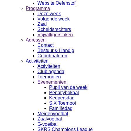
Website Oefenstof
Programma
Deze week
Volgende week
Zaal
Scheidsrechters
Vrijwilligerstaken
Adressen
Contact
Bestuur & Handig
Coördinatoren
Activiteiten
Activiteiten
Club agenda
Toernooien
Evenementen
Pupil van de week
Penaltybokaal
Keepersdag
SIX Toernooi
Familiedag
Meidenvoetbal
Zaalvoetbal
G-voetbal
SKRS Champions League