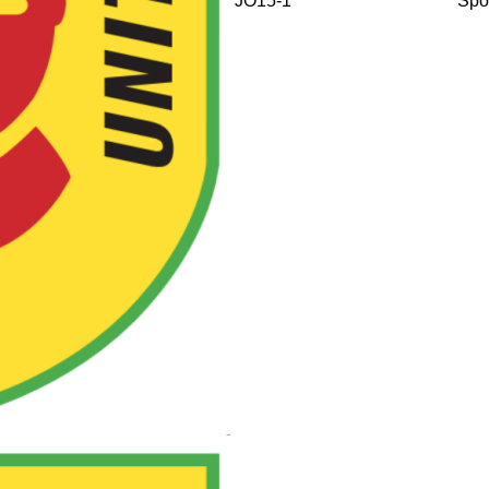
JO15-1
Spo