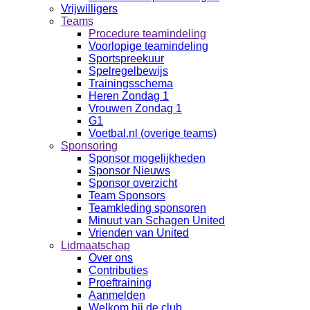
Vrijwilligers
Teams
Procedure teamindeling
Voorlopige teamindeling
Sportspreekuur
Spelregelbewijs
Trainingsschema
Heren Zondag 1
Vrouwen Zondag 1
G1
Voetbal.nl (overige teams)
Sponsoring
Sponsor mogelijkheden
Sponsor Nieuws
Sponsor overzicht
Team Sponsors
Teamkleding sponsoren
Minuut van Schagen United
Vrienden van United
Lidmaatschap
Over ons
Contributies
Proeftraining
Aanmelden
Welkom bij de club