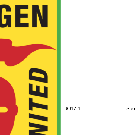
JO17-1
Spo