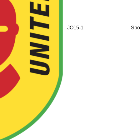
JO15-1
Spo